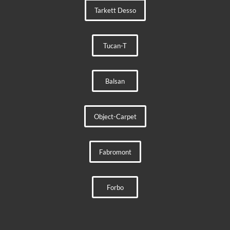
Tarkett Desso
Tucan-T
Balsan
Object-Carpet
Fabromont
Forbo