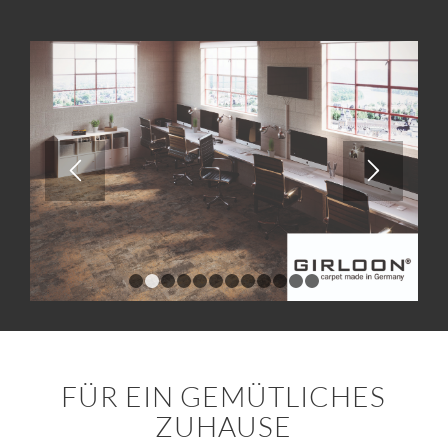
1
2
3
4
5
6
7
8
9
10
11
12
FÜR EIN GEMÜTLICHES
ZUHAUSE